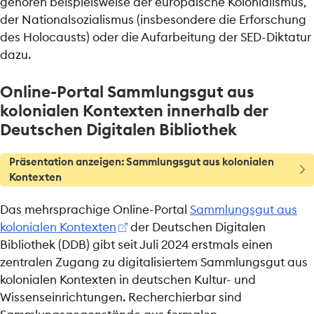
gehören beispielsweise der europäische Kolonialismus,
der Nationalsozialismus (insbesondere die Erforschung
des Holocausts) oder die Aufarbeitung der SED-Diktatur
dazu.
Online-Portal Sammlungsgut aus
kolonialen Kontexten innerhalb der
Deutschen Digitalen Bibliothek
T
Präsentation anzeigen: Sammlungsgut aus kolonialen
i
Kontexten
p
p
Das mehrsprachige Online-Portal
Sammlungsgut aus
kolonialen Kontexten
der Deutschen Digitalen
Bibliothek (DDB) gibt seit Juli 2024 erstmals einen
zentralen Zugang zu digitalisiertem Sammlungsgut aus
kolonialen Kontexten in deutschen Kultur- und
Wissenseinrichtungen. Recherchierbar sind