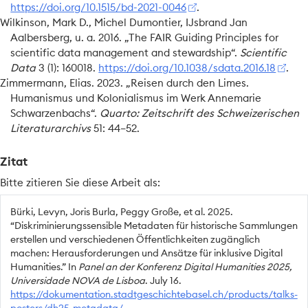
https://doi.org/10.1515/bd-2021-0046
.
Wilkinson, Mark D., Michel Dumontier, IJsbrand Jan
Aalbersberg, u. a. 2016.
„The
FAIR
Guiding
Principles
for
scientific data management and stewardship“
.
Scientific
Data
3 (1): 160018.
https://doi.org/10.1038/sdata.2016.18
.
Zimmermann, Elias. 2023.
„Reisen durch den
Limes
.
Humanismus
und
Kolonialismus
im
Werk
Annemarie
Schwarzenbachs
“
.
Quarto: Zeitschrift des Schweizerischen
Literaturarchivs
51: 44–52.
Zitat
Bitte zitieren Sie diese Arbeit als:
Bürki, Levyn, Joris Burla, Peggy Große, et al. 2025.
“Diskriminierungssensible Metadaten für historische Sammlungen
erstellen und verschiedenen Öffentlichkeiten zugänglich
machen: Herausforderungen und Ansätze für inklusive Digital
Humanities.”
In
Panel an der Konferenz Digital Humanities 2025,
Universidade NOVA de Lisboa
. July 16.
https://dokumentation.stadtgeschichtebasel.ch/products/talks-
posters/dh25-metadata/
.