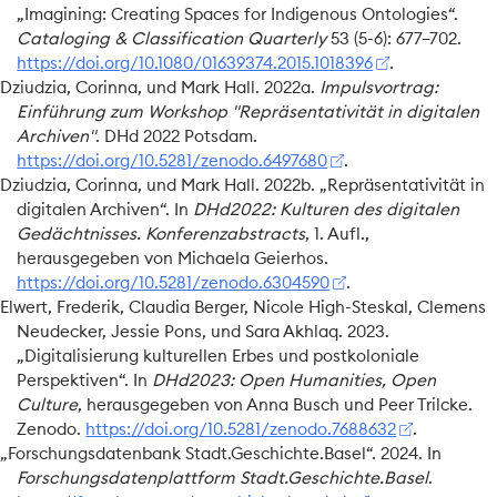
„Imagining:
Creating
Spaces
for
Indigenous
Ontologies
“
.
Cataloging & Classification Quarterly
53 (5-6): 677–702.
https://doi.org/10.1080/01639374.2015.1018396
.
Dziudzia, Corinna, und Mark Hall. 2022a.
Impulsvortrag:
Einführung
zum
Workshop
"
Repräsentativität
in digitalen
Archiven
"
. DHd 2022 Potsdam.
https://doi.org/10.5281/zenodo.6497680
.
Dziudzia, Corinna, und Mark Hall. 2022b.
„Repräsentativität in
digitalen
Archiven
“
. In
DHd2022
:
Kulturen
des digitalen
Gedächtnisses
.
Konferenzabstracts
, 1. Aufl.,
herausgegeben von Michaela Geierhos.
https://doi.org/10.5281/zenodo.6304590
.
Elwert, Frederik, Claudia Berger, Nicole High-Steskal, Clemens
Neudecker, Jessie Pons, und Sara Akhlaq. 2023.
„Digitalisierung kulturellen
Erbes
und postkoloniale
Perspektiven
“
. In
DHd2023
:
Open
Humanities
,
Open
Culture
, herausgegeben von Anna Busch und Peer Trilcke.
Zenodo.
https://doi.org/10.5281/zenodo.7688632
.
„Forschungsdatenbank
Stadt
.
Geschichte
.
Basel
“
. 2024. In
Forschungsdatenplattform Stadt.Geschichte.Basel
.