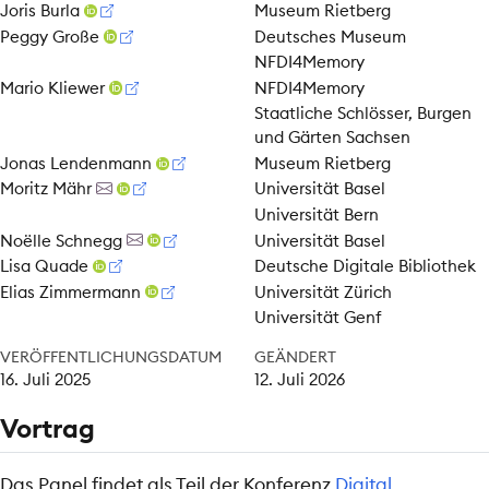
Joris Burla
Museum Rietberg
Peggy Große
Deutsches Museum
NFDI4Memory
Mario Kliewer
NFDI4Memory
Staatliche Schlösser, Burgen
und Gärten Sachsen
Jonas Lendenmann
Museum Rietberg
Moritz Mähr
Universität Basel
Universität Bern
Noëlle Schnegg
Universität Basel
Lisa Quade
Deutsche Digitale Bibliothek
Elias Zimmermann
Universität Zürich
Universität Genf
VERÖFFENTLICHUNGSDATUM
GEÄNDERT
16. Juli 2025
12. Juli 2026
Vortrag
Das Panel findet als Teil der Konferenz
Digital