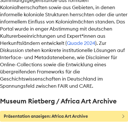
Sammlungsgegenstände aus formalen
Kolonialherrschaften sowie aus Gebieten, in denen
informelle koloniale Strukturen herrschten oder die unter
informellem Einfluss von Kolonialmächten standen. Das
Portal wurde in enger Abstimmung mit deutschen
Kulturerbeeinrichtungen und Expert*innen aus
Herkunftsländern entwickelt
(
Quade 2024
)
. Zur
Diskussion stehen konkrete institutionelle Lösungen auf
Interface- und Metadatenebene, wie Disclaimer für
Online-Collections sowie die Entwicklung eines
übergreifenden Frameworks für die
Geschichtswissenschaften in Deutschland im
Spannungsfeld zwischen FAIR und CARE.
Museum Rietberg / Africa Art Archive
T
Präsentation anzeigen: Africa Art Archive
i