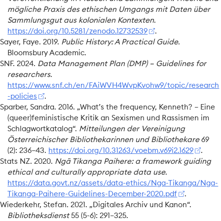
mögliche
Praxis
des ethischen
Umgangs
mit
Daten
über
Sammlungsgut
aus kolonialen
Kontexten
.
https://doi.org/10.5281/zenodo.12732539
.
Sayer, Faye. 2019.
Public
History
:
A
Practical
Guide
.
Bloomsbury Academic.
SNF. 2024.
Data
Management
Plan
(
DMP
) –
Guidelines
for
researchers
.
https://www.snf.ch/en/FAiWVH4WvpKvohw9/topic/research
-policies
.
Sparber, Sandra. 2016.
„What’s the frequency,
Kenneth
? –
Eine
(queer)feministische
Kritik
an
Sexismen
und
Rassismen
im
Schlagwortkatalog
“
.
Mitteilungen der Vereinigung
Österreichischer Bibliothekarinnen und Bibliothekare
69
(2): 236–43.
https://doi.org/10.31263/voebm.v69i2.1629
.
Stats NZ. 2020.
Ngā
Tikanga
Paihere
: a framework guiding
ethical and culturally appropriate data use
.
https://data.govt.nz/assets/data-ethics/Nga-Tikanga/Nga-
Tikanga-Paihere-Guidelines-December-2020.pdf
.
Wiederkehr, Stefan. 2021.
„Digitales
Archiv
und
Kanon
“
.
Bibliotheksdienst
55 (5-6): 291–325.