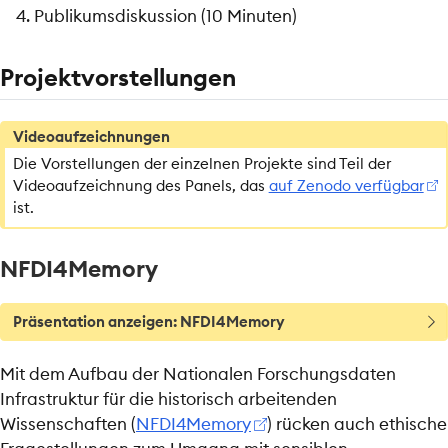
Publikumsdiskussion (10 Minuten)
Projektvorstellungen
H
Videoaufzeichnungen
i
Die Vorstellungen der einzelnen Projekte sind Teil der
n
Videoaufzeichnung des Panels, das
auf Zenodo verfügbar
w
ist.
e
i
NFDI4Memory
s
T
Präsentation anzeigen: NFDI4Memory
i
p
Mit dem Aufbau der Nationalen Forschungsdaten
p
Infrastruktur für die historisch arbeitenden
Wissenschaften (
NFDI4Memory
) rücken auch ethische