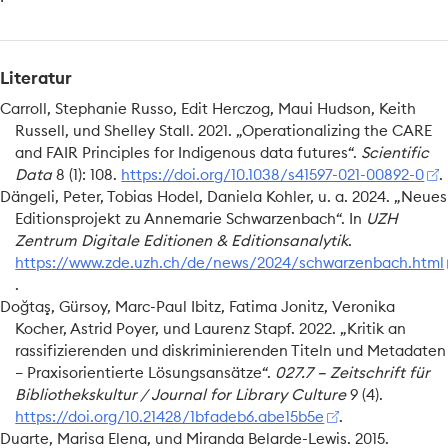
Literatur
Carroll, Stephanie Russo, Edit Herczog, Maui Hudson, Keith
Russell, und Shelley Stall. 2021.
„Operationalizing the
CARE
and
FAIR
Principles
for
Indigenous
data futures“
.
Scientific
Data
8 (1): 108.
https://doi.org/10.1038/s41597-021-00892-0
.
Dängeli, Peter, Tobias Hodel, Daniela Kohler, u. a. 2024.
„Neues
Editionsprojekt
zu
Annemarie
Schwarzenbach
“
. In
UZH
Zentrum Digitale Editionen & Editionsanalytik
.
https://www.zde.uzh.ch/de/news/2024/schwarzenbach.html
.
Doğtaş, Gürsoy, Marc-Paul Ibitz, Fatima Jonitz, Veronika
Kocher, Astrid Poyer, und Laurenz Stapf. 2022.
„Kritik an
rassifizierenden und diskriminierenden
Titeln
und
Metadaten
–
Praxisorientierte
Lösungsansätze
“
.
027.7 – Zeitschrift für
Bibliothekskultur / Journal for Library Culture
9 (4).
https://doi.org/10.21428/1bfadeb6.abe15b5e
.
Duarte, Marisa Elena, und Miranda Belarde-Lewis. 2015.