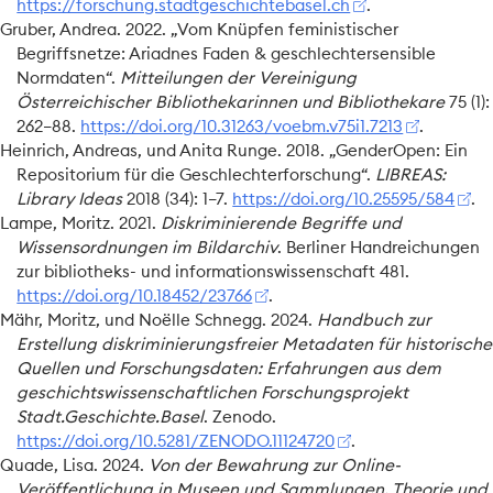
https://forschung.stadtgeschichtebasel.ch
.
Gruber, Andrea. 2022.
„Vom
Knüpfen
feministischer
Begriffsnetze
:
Ariadnes
Faden
& geschlechtersensible
Normdaten
“
.
Mitteilungen der Vereinigung
Österreichischer Bibliothekarinnen und Bibliothekare
75 (1):
262–88.
https://doi.org/10.31263/voebm.v75i1.7213
.
Heinrich, Andreas, und Anita Runge. 2018.
„
GenderOpen
:
Ein
Repositorium
für die
Geschlechterforschung
“
.
LIBREAS:
Library Ideas
2018 (34): 1–7.
https://doi.org/10.25595/584
.
Lampe, Moritz. 2021.
Diskriminierende
Begriffe
und
Wissensordnungen
im
Bildarchiv
. Berliner
Handreichungen
zur bibliotheks- und informationswissenschaft 481.
https://doi.org/10.18452/23766
.
Mähr, Moritz, und Noëlle Schnegg. 2024.
Handbuch zur
Erstellung
diskriminierungsfreier
Metadaten
für historische
Quellen
und
Forschungsdaten
:
Erfahrungen
aus dem
geschichtswissenschaftlichen
Forschungsprojekt
Stadt
.
Geschichte
.
Basel
. Zenodo.
https://doi.org/10.5281/ZENODO.11124720
.
Quade, Lisa. 2024.
Von der
Bewahrung
zur
Online
-
Veröffentlichung
in
Museen
und
Sammlungen
.
Theorie
und